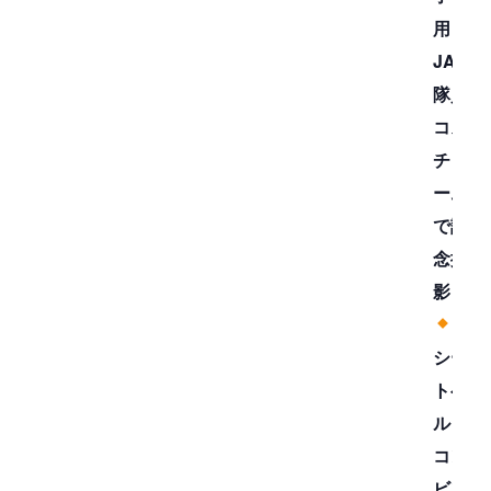
用
JAF
隊員
コス
チュ
ーム
で記
念撮
影
シー
トベ
ルト
コン
ビン