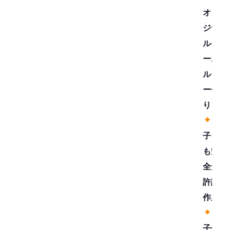
オリ
ジナ
ルキ
ーホ
ルダ
ー作
り
子ど
も安
全免
許証
作成
子供